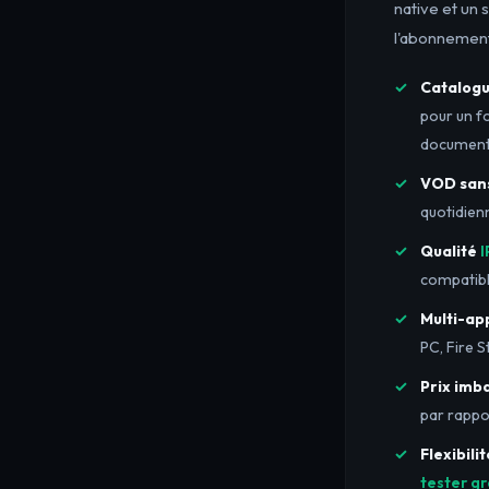
native et un 
l'abonnement
Catalog
pour un fo
documenta
VOD sans
quotidien
Qualité
I
compatibl
Multi-ap
PC, Fire S
Prix imb
par rappo
Flexibili
tester g