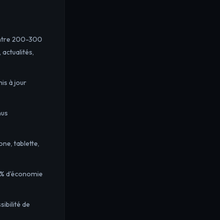
ontre 200-300
 actualités,
is à jour
nus
e, tablette,
0% d'économie
ibilité de