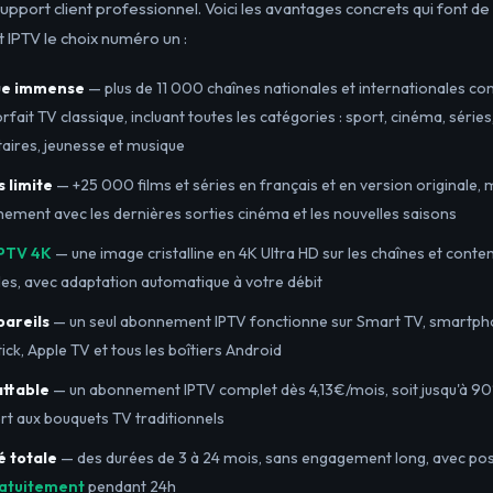
support client professionnel. Voici les avantages concrets qui font de
 IPTV le choix numéro un :
ue immense
— plus de 11 000 chaînes nationales et internationales c
rfait TV classique, incluant toutes les catégories : sport, cinéma, séries,
ires, jeunesse et musique
 limite
— +25 000 films et séries en français et en version originale, m
nement avec les dernières sorties cinéma et les nouvelles saisons
PTV 4K
— une image cristalline en 4K Ultra HD sur les chaînes et conte
es, avec adaptation automatique à votre débit
pareils
— un seul abonnement IPTV fonctionne sur Smart TV, smartphon
tick, Apple TV et tous les boîtiers Android
attable
— un abonnement IPTV complet dès 4,13€/mois, soit jusqu'à 9
rt aux bouquets TV traditionnels
té totale
— des durées de 3 à 24 mois, sans engagement long, avec poss
ratuitement
pendant 24h