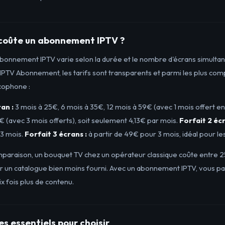
coûte un abonnement IPTV ?
abonnement IPTV varie selon la durée et le nombre d'écrans simultan
PTV Abonnement, les tarifs sont transparents et parmi les plus comp
cophone :
ran :
3 mois à 25€, 6 mois à 35€, 12 mois à 59€ (avec 1 mois offert en
 (avec 3 mois offerts), soit seulement 4,13€ par mois.
Forfait 2 écr
3 mois.
Forfait 3 écrans :
à partir de 49€ pour 3 mois, idéal pour les
omparaison, un bouquet TV chez un opérateur classique coûte entre 
r un catalogue bien moins fourni. Avec un abonnement IPTV, vous pay
x fois plus de contenu.
es essentiels pour choisir