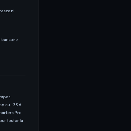
reeze ni
 bancaire
étapes
pp au +33 6
Smarters Pro
ur tester la