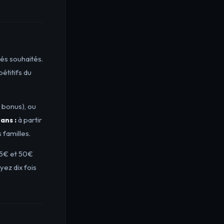
és souhaités.
étitifs du
 bonus), ou
ans :
à partir
 familles.
25€ et 50€
ez dix fois