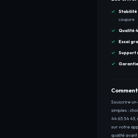
Stabilité
coupure
Qualité 
Essai gra
Support 
Garanti
Comment 
Souscrire un
simples : ch
44 65 54 43, 
sur votre ap
qualité avan