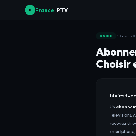
France
IPTV
20 avril 202
GUIDE
Abonnem
Choisir
Qu'est-ce
Un
abonnem
Television). 
recevez direc
smartphone, t