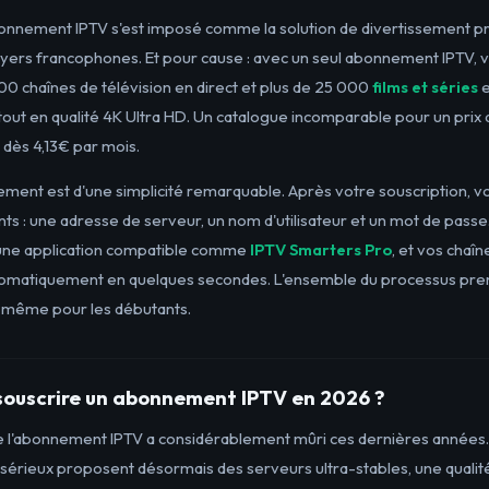
bonnement IPTV s'est imposé comme la solution de divertissement p
foyers francophones. Et pour cause : avec un seul abonnement IPTV,
000 chaînes de télévision en direct et plus de 25 000
films et séries
e
out en qualité 4K Ultra HD. Un catalogue incomparable pour un prix 
 dès 4,13€ par mois.
ement est d'une simplicité remarquable. Après votre souscription, 
iants : une adresse de serveur, un nom d'utilisateur et un mot de passe
une application compatible comme
IPTV Smarters Pro
, et vos chaîn
omatiquement en quelques secondes. L'ensemble du processus pre
, même pour les débutants.
souscrire un abonnement IPTV en 2026 ?
 l'abonnement IPTV a considérablement mûri ces dernières années.
 sérieux proposent désormais des serveurs ultra-stables, une qualit