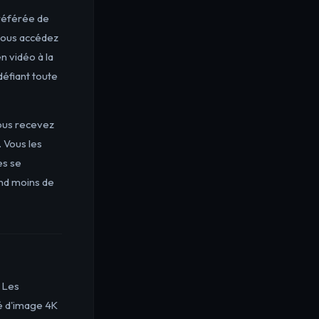
référée de
 vous accédez
n vidéo à la
défiant toute
vous recevez
. Vous les
es se
nd moins de
 Les
é d'image 4K