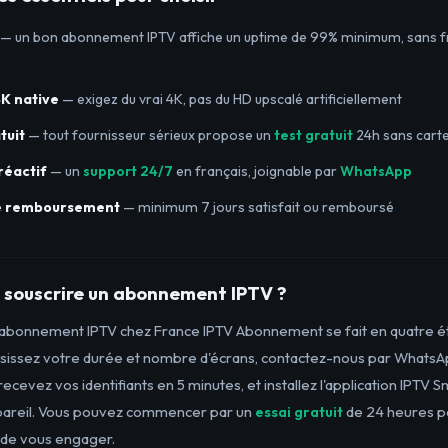
— un bon abonnement IPTV affiche un uptime de 99% minimum, sans f
4K native
— exigez du vrai 4K, pas du HD upscalé artificiellement
tuit
— tout fournisseur sérieux propose un
test gratuit
24h sans carte
réactif
— un
support 24/7
en français, joignable par
WhatsApp
e remboursement
— minimum 7 jours satisfait ou remboursé
souscrire un abonnement IPTV ?
 abonnement IPTV chez France IPTV Abonnement se fait en quatre 
oisissez votre durée et nombre d'écrans, contactez-nous par WhatsA
recevez vos identifiants en 5 minutes, et installez l'application IPTV 
pareil. Vous pouvez commencer par un
essai gratuit
de 24 heures po
t de vous engager.