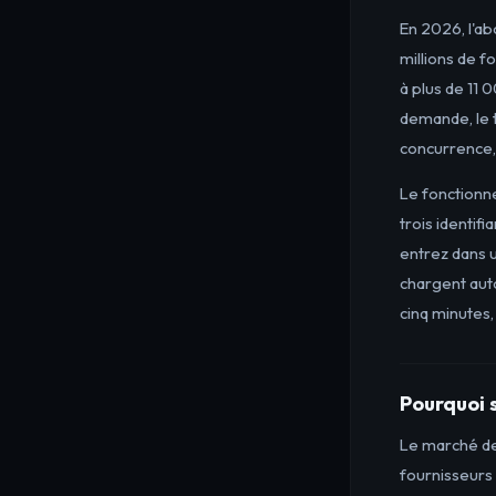
En 2026, l'a
millions de 
à plus de 11 
demande, le t
concurrence,
Le fonctionn
trois identif
entrez dans 
chargent aut
cinq minutes
Pourquoi 
Le marché de
fournisseurs