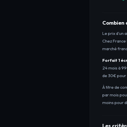
Combien 
Le prix d'un 
Chez France I
marché fran
Forfait 1 éc
24 mois à 99€
de 30€ pour 
À titre de c
par mois pou
moins pour di
Les critèr